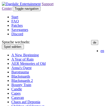
Support
Center
Toggle navigation
Start
FAQ
Patches
Savegames
Discord
Sprache wechseln:
de
Spiel wählen:
en
A New Beginning
A Year of Rain
AER Memories of Old
Anna's Quest
Barotrauma
Blackguards
Blackguards 2
Bounty Train
Candle
Capes
Caravan
Chaos auf Deponia