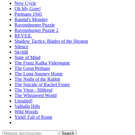
New Cycle
Oh My Gore!
Partisans 1941
Randal's Monday
Ravensburger Puzzle
Ravensburger Puzzle 2
REVEIL
Shadow Tactics: Blades of the Shogun
Silence
Skyhill
State of Mind
The Franz Kafka Videogame
The Great Perhaps
The Long Journey Home
The Night of the Rabbit
The Suicide of Rachel Foster
The Virus - Hilferuf
The Whispered World
Unrailed!
Valhalla Hills
Wild Woods
Yield! Fall of Rome