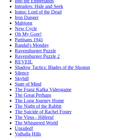
Into the Emberlands
Intruders: Hide and Seek
Iratus: Lord of the Dead
Iron Danger
Mahjong
New Cycle
Oh My Gore!
Partisans 1941
Randal's Monday
Ravensburger Puzzle
Ravensburger Puzzle 2
REVEIL
Shadow Tactics: Blades of the Shogun
Silence
Skyhill
State of Mind
The Franz Kafka Videogame
The Great Perhaps
The Long Journey Home
The Night of the Rabbit
The Suicide of Rachel Foster
The Virus - Hilferuf
The Whispered World
Unrailed!
Valhalla Hills