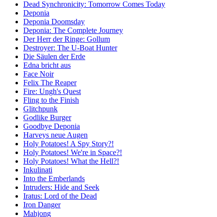
Dead Synchronicity: Tomorrow Comes Today
Deponia
Deponia Doomsday
Deponia: The Complete Journey
Der Herr der Ringe: Gollum
Destroyer: The U-Boat Hunter
Die Säulen der Erde
Edna bricht aus
Face Noir
Felix The Reaper
Fire: Ungh's Quest
Fling to the Finish
Glitchpunk
Godlike Burger
Goodbye Deponia
Harveys neue Augen
Holy Potatoes! A Spy Story?!
Holy Potatoes! We're in Space?!
Holy Potatoes! What the Hell?!
Inkulinati
Into the Emberlands
Intruders: Hide and Seek
Iratus: Lord of the Dead
Iron Danger
Mahjong