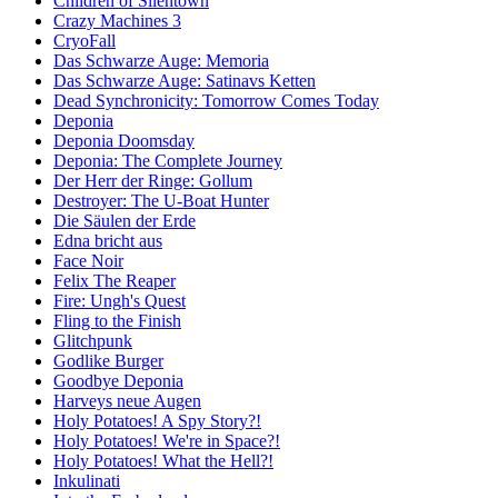
Children of Silentown
Crazy Machines 3
CryoFall
Das Schwarze Auge: Memoria
Das Schwarze Auge: Satinavs Ketten
Dead Synchronicity: Tomorrow Comes Today
Deponia
Deponia Doomsday
Deponia: The Complete Journey
Der Herr der Ringe: Gollum
Destroyer: The U-Boat Hunter
Die Säulen der Erde
Edna bricht aus
Face Noir
Felix The Reaper
Fire: Ungh's Quest
Fling to the Finish
Glitchpunk
Godlike Burger
Goodbye Deponia
Harveys neue Augen
Holy Potatoes! A Spy Story?!
Holy Potatoes! We're in Space?!
Holy Potatoes! What the Hell?!
Inkulinati