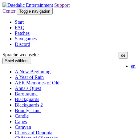
Support
Center
Toggle navigation
Start
FAQ
Patches
Savegames
Discord
Sprache wechseln:
de
Spiel wählen:
en
A New Beginning
A Year of Rain
AER Memories of Old
Anna's Quest
Barotrauma
Blackguards
Blackguards 2
Bounty Train
Candle
Capes
Caravan
Chaos auf Deponia