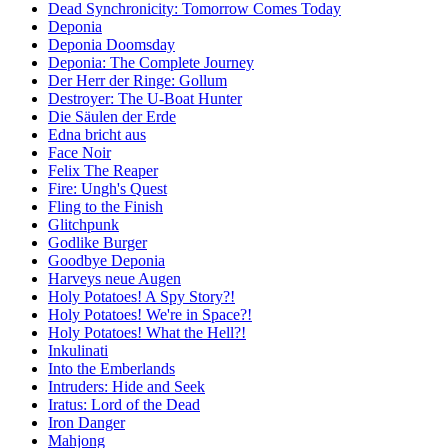
Dead Synchronicity: Tomorrow Comes Today
Deponia
Deponia Doomsday
Deponia: The Complete Journey
Der Herr der Ringe: Gollum
Destroyer: The U-Boat Hunter
Die Säulen der Erde
Edna bricht aus
Face Noir
Felix The Reaper
Fire: Ungh's Quest
Fling to the Finish
Glitchpunk
Godlike Burger
Goodbye Deponia
Harveys neue Augen
Holy Potatoes! A Spy Story?!
Holy Potatoes! We're in Space?!
Holy Potatoes! What the Hell?!
Inkulinati
Into the Emberlands
Intruders: Hide and Seek
Iratus: Lord of the Dead
Iron Danger
Mahjong