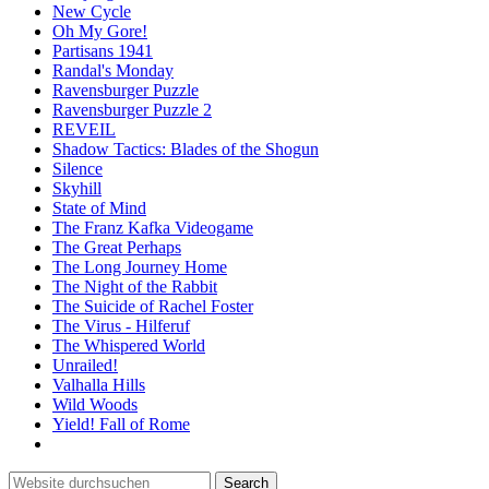
New Cycle
Oh My Gore!
Partisans 1941
Randal's Monday
Ravensburger Puzzle
Ravensburger Puzzle 2
REVEIL
Shadow Tactics: Blades of the Shogun
Silence
Skyhill
State of Mind
The Franz Kafka Videogame
The Great Perhaps
The Long Journey Home
The Night of the Rabbit
The Suicide of Rachel Foster
The Virus - Hilferuf
The Whispered World
Unrailed!
Valhalla Hills
Wild Woods
Yield! Fall of Rome