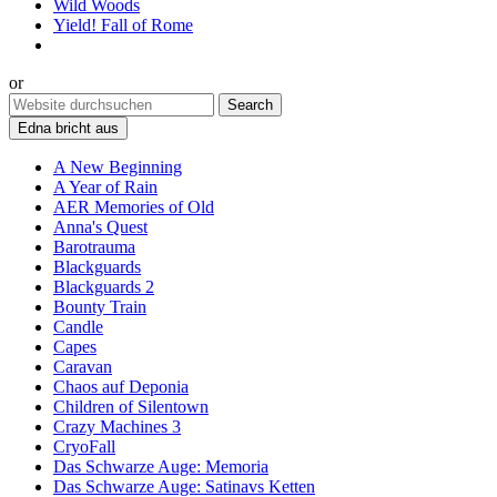
Wild Woods
Yield! Fall of Rome
or
Edna bricht aus
A New Beginning
A Year of Rain
AER Memories of Old
Anna's Quest
Barotrauma
Blackguards
Blackguards 2
Bounty Train
Candle
Capes
Caravan
Chaos auf Deponia
Children of Silentown
Crazy Machines 3
CryoFall
Das Schwarze Auge: Memoria
Das Schwarze Auge: Satinavs Ketten