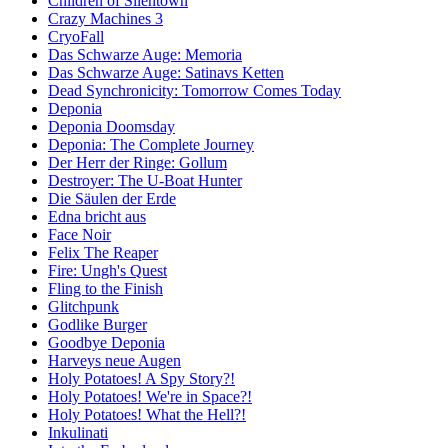
Children of Silentown
Crazy Machines 3
CryoFall
Das Schwarze Auge: Memoria
Das Schwarze Auge: Satinavs Ketten
Dead Synchronicity: Tomorrow Comes Today
Deponia
Deponia Doomsday
Deponia: The Complete Journey
Der Herr der Ringe: Gollum
Destroyer: The U-Boat Hunter
Die Säulen der Erde
Edna bricht aus
Face Noir
Felix The Reaper
Fire: Ungh's Quest
Fling to the Finish
Glitchpunk
Godlike Burger
Goodbye Deponia
Harveys neue Augen
Holy Potatoes! A Spy Story?!
Holy Potatoes! We're in Space?!
Holy Potatoes! What the Hell?!
Inkulinati