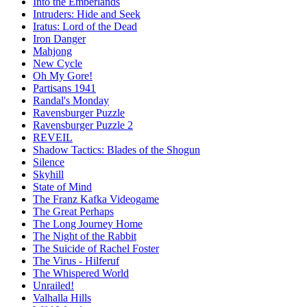
Into the Emberlands
Intruders: Hide and Seek
Iratus: Lord of the Dead
Iron Danger
Mahjong
New Cycle
Oh My Gore!
Partisans 1941
Randal's Monday
Ravensburger Puzzle
Ravensburger Puzzle 2
REVEIL
Shadow Tactics: Blades of the Shogun
Silence
Skyhill
State of Mind
The Franz Kafka Videogame
The Great Perhaps
The Long Journey Home
The Night of the Rabbit
The Suicide of Rachel Foster
The Virus - Hilferuf
The Whispered World
Unrailed!
Valhalla Hills