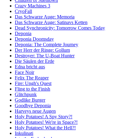
Children of Silentown
Crazy Machines 3
CryoFall
Das Schwarze Auge: Memoria
Das Schwarze Auge: Satinavs Ketten
Dead Synchronicity: Tomorrow Comes Today
Deponia
Deponia Doomsday
Deponia: The Complete Journey
Der Herr der Ringe: Gollum
Destroyer: The U-Boat Hunter
Die Säulen der Erde
Edna bricht aus
Face Noir
Felix The Reaper
Fire: Ungh's Quest
Fling to the Finish
Glitchpunk
Godlike Burger
Goodbye Deponia
Harveys neue Augen
Holy Potatoes! A Spy Story?!
Holy Potatoes! We're in Space?!
Holy Potatoes! What the Hell?!
Inkulinati