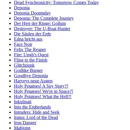
Dead Synchronicity: Tomorrow Comes Today
Deponia
Deponia Doomsday
Deponia: The Complete Journey
Der Herr der Ringe: Gollum
Destroyer: The U-Boat Hunter
Die Säulen der Erde
Edna bricht aus
Face Noir
Felix The Reaper
Fire: Ungh's Quest
Fling to the Finish
Glitchpunk
Godlike Burger
Goodbye Deponia
Harveys neue Augen
Holy Potatoes! A Spy Story?!
Holy Potatoes! We're in Space?!
Holy Potatoes! What the Hell?!
Inkulinati
Into the Emberlands
Intruders: Hide and Seek
Iratus: Lord of the Dead
Iron Danger
Mahjong