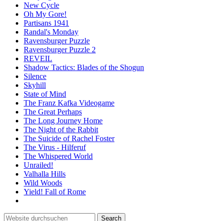
New Cycle
Oh My Gore!
Partisans 1941
Randal's Monday
Ravensburger Puzzle
Ravensburger Puzzle 2
REVEIL
Shadow Tactics: Blades of the Shogun
Silence
Skyhill
State of Mind
The Franz Kafka Videogame
The Great Perhaps
The Long Journey Home
The Night of the Rabbit
The Suicide of Rachel Foster
The Virus - Hilferuf
The Whispered World
Unrailed!
Valhalla Hills
Wild Woods
Yield! Fall of Rome