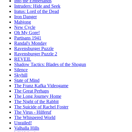
Into the Emberlands
Intruders: Hide and Seek
Iratus: Lord of the Dead
Iron Danger
Mahjong
New Cycle
Oh My Gore!
Partisans 1941
Randal's Monday
Ravensburger Puzzle
Ravensburger Puzzle 2
REVEIL
Shadow Tactics: Blades of the Shogun
Silence
Skyhill
State of Mind
The Franz Kafka Videogame
The Great Perhaps
The Long Journey Home
The Night of the Rabbit
The Suicide of Rachel Foster
The Virus - Hilferuf
The Whispered World
Unrailed!
Valhalla Hills