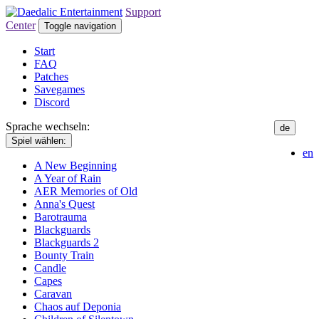
Support
Center
Toggle navigation
Start
FAQ
Patches
Savegames
Discord
Sprache wechseln:
de
Spiel wählen:
en
A New Beginning
A Year of Rain
AER Memories of Old
Anna's Quest
Barotrauma
Blackguards
Blackguards 2
Bounty Train
Candle
Capes
Caravan
Chaos auf Deponia