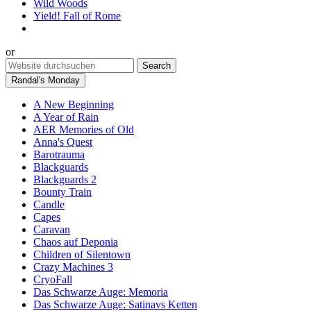
Wild Woods
Yield! Fall of Rome
or
Randal's Monday
A New Beginning
A Year of Rain
AER Memories of Old
Anna's Quest
Barotrauma
Blackguards
Blackguards 2
Bounty Train
Candle
Capes
Caravan
Chaos auf Deponia
Children of Silentown
Crazy Machines 3
CryoFall
Das Schwarze Auge: Memoria
Das Schwarze Auge: Satinavs Ketten