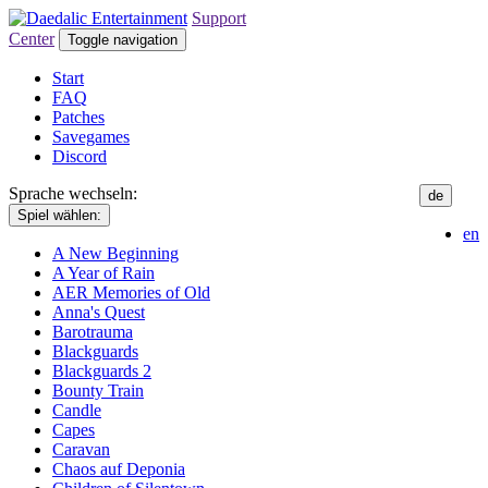
Support
Center
Toggle navigation
Start
FAQ
Patches
Savegames
Discord
Sprache wechseln:
de
Spiel wählen:
en
A New Beginning
A Year of Rain
AER Memories of Old
Anna's Quest
Barotrauma
Blackguards
Blackguards 2
Bounty Train
Candle
Capes
Caravan
Chaos auf Deponia