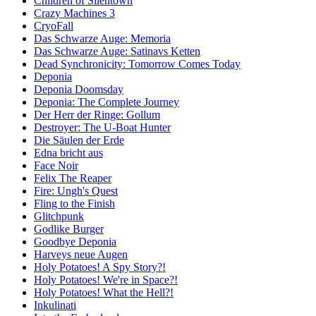
Children of Silentown
Crazy Machines 3
CryoFall
Das Schwarze Auge: Memoria
Das Schwarze Auge: Satinavs Ketten
Dead Synchronicity: Tomorrow Comes Today
Deponia
Deponia Doomsday
Deponia: The Complete Journey
Der Herr der Ringe: Gollum
Destroyer: The U-Boat Hunter
Die Säulen der Erde
Edna bricht aus
Face Noir
Felix The Reaper
Fire: Ungh's Quest
Fling to the Finish
Glitchpunk
Godlike Burger
Goodbye Deponia
Harveys neue Augen
Holy Potatoes! A Spy Story?!
Holy Potatoes! We're in Space?!
Holy Potatoes! What the Hell?!
Inkulinati