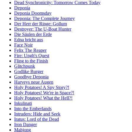
Dead Synchronicity: Tomorrow Comes Today
Deponia
Deponia Doomsday
Deponia: The Complete Journey
Der Herr der Ringe: Gollum
Destroyer: The U-Boat Hunter
Die Säulen der Erde
Edna bricht aus
Face Noir
Felix The Reaper
Fire: Ungh's Quest
Fling to the Finish
Glitchpunk
Godlike Burger
Goodbye Deponia
Harveys neue Augen
Holy Potatoes! A Spy Story?!
Holy Potatoes! We're in Space?!
Holy Potatoes! What the Hell?!
Inkulinati
Into the Emberlands
Intruders: Hide and Seek
Iratus: Lord of the Dead
Iron Danger
Mahjong