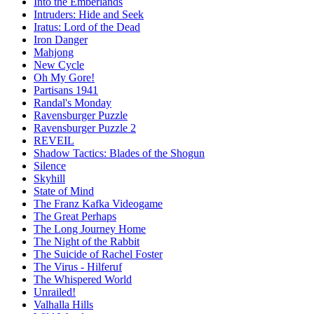
Into the Emberlands
Intruders: Hide and Seek
Iratus: Lord of the Dead
Iron Danger
Mahjong
New Cycle
Oh My Gore!
Partisans 1941
Randal's Monday
Ravensburger Puzzle
Ravensburger Puzzle 2
REVEIL
Shadow Tactics: Blades of the Shogun
Silence
Skyhill
State of Mind
The Franz Kafka Videogame
The Great Perhaps
The Long Journey Home
The Night of the Rabbit
The Suicide of Rachel Foster
The Virus - Hilferuf
The Whispered World
Unrailed!
Valhalla Hills