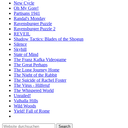
New Cycle
Oh My Gore!
Partisans 1941
Randal's Monday
Ravensburger Puzzle
Ravensburger Puzzle 2
REVEIL
Shadow Tactics: Blades of the Shogun
Silence
Skyhill
State of Mind
The Franz Kafka Videogame
The Great Perhaps
The Long Journey Home
The Night of the Rabbit
The Suicide of Rachel Foster
The Virus - Hilferuf
The Whispered World
Unrailed!
Valhalla Hills
Wild Woods
Yield! Fall of Rome