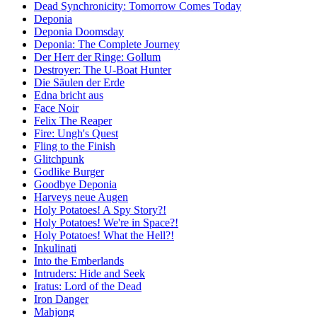
Dead Synchronicity: Tomorrow Comes Today
Deponia
Deponia Doomsday
Deponia: The Complete Journey
Der Herr der Ringe: Gollum
Destroyer: The U-Boat Hunter
Die Säulen der Erde
Edna bricht aus
Face Noir
Felix The Reaper
Fire: Ungh's Quest
Fling to the Finish
Glitchpunk
Godlike Burger
Goodbye Deponia
Harveys neue Augen
Holy Potatoes! A Spy Story?!
Holy Potatoes! We're in Space?!
Holy Potatoes! What the Hell?!
Inkulinati
Into the Emberlands
Intruders: Hide and Seek
Iratus: Lord of the Dead
Iron Danger
Mahjong