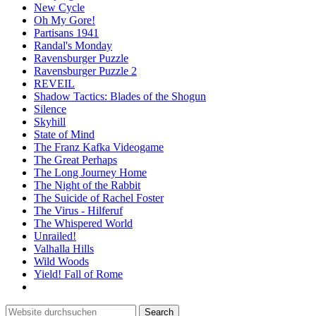
New Cycle
Oh My Gore!
Partisans 1941
Randal's Monday
Ravensburger Puzzle
Ravensburger Puzzle 2
REVEIL
Shadow Tactics: Blades of the Shogun
Silence
Skyhill
State of Mind
The Franz Kafka Videogame
The Great Perhaps
The Long Journey Home
The Night of the Rabbit
The Suicide of Rachel Foster
The Virus - Hilferuf
The Whispered World
Unrailed!
Valhalla Hills
Wild Woods
Yield! Fall of Rome