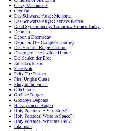
Children of Silentown
Crazy Machines 3
CryoFall
Das Schwarze Auge: Memoria
Das Schwarze Auge: Satinavs Ketten
Dead Synchronicity: Tomorrow Comes Today
Deponia
Deponia Doomsday
Deponia: The Complete Journey
Der Herr der Ringe: Gollum
Destroyer: The U-Boat Hunter
Die Säulen der Erde
Edna bricht aus
Face Noir
Felix The Reaper
Fire: Ungh's Quest
Fling to the Finish
Glitchpunk
Godlike Burger
Goodbye Deponia
Harveys neue Augen
Holy Potatoes! A Spy Story?!
Holy Potatoes! We're in Space?!
Holy Potatoes! What the Hell?!
Inkulinati