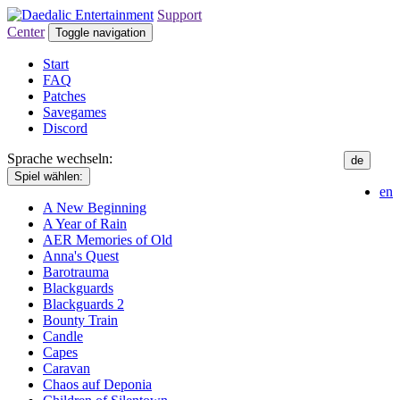
Support
Center
Toggle navigation
Start
FAQ
Patches
Savegames
Discord
Sprache wechseln:
de
Spiel wählen:
en
A New Beginning
A Year of Rain
AER Memories of Old
Anna's Quest
Barotrauma
Blackguards
Blackguards 2
Bounty Train
Candle
Capes
Caravan
Chaos auf Deponia