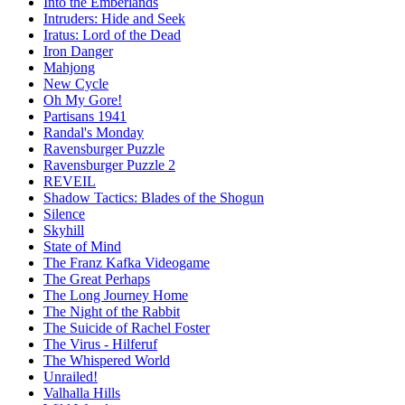
Into the Emberlands
Intruders: Hide and Seek
Iratus: Lord of the Dead
Iron Danger
Mahjong
New Cycle
Oh My Gore!
Partisans 1941
Randal's Monday
Ravensburger Puzzle
Ravensburger Puzzle 2
REVEIL
Shadow Tactics: Blades of the Shogun
Silence
Skyhill
State of Mind
The Franz Kafka Videogame
The Great Perhaps
The Long Journey Home
The Night of the Rabbit
The Suicide of Rachel Foster
The Virus - Hilferuf
The Whispered World
Unrailed!
Valhalla Hills