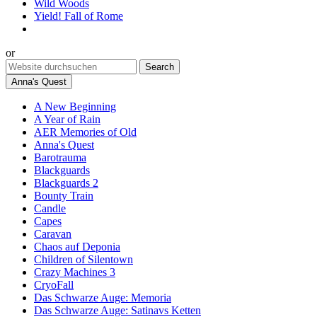
Wild Woods
Yield! Fall of Rome
or
Anna's Quest
A New Beginning
A Year of Rain
AER Memories of Old
Anna's Quest
Barotrauma
Blackguards
Blackguards 2
Bounty Train
Candle
Capes
Caravan
Chaos auf Deponia
Children of Silentown
Crazy Machines 3
CryoFall
Das Schwarze Auge: Memoria
Das Schwarze Auge: Satinavs Ketten