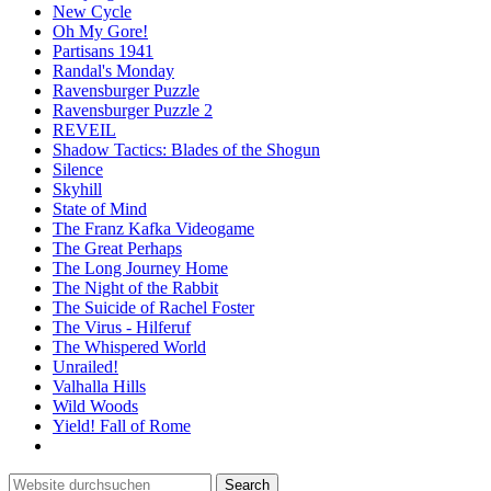
New Cycle
Oh My Gore!
Partisans 1941
Randal's Monday
Ravensburger Puzzle
Ravensburger Puzzle 2
REVEIL
Shadow Tactics: Blades of the Shogun
Silence
Skyhill
State of Mind
The Franz Kafka Videogame
The Great Perhaps
The Long Journey Home
The Night of the Rabbit
The Suicide of Rachel Foster
The Virus - Hilferuf
The Whispered World
Unrailed!
Valhalla Hills
Wild Woods
Yield! Fall of Rome