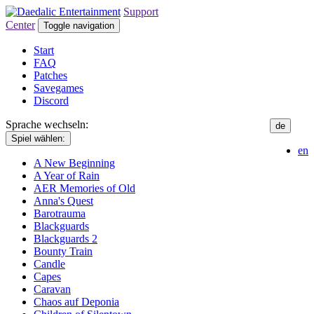
Support
Center
Toggle navigation
Start
FAQ
Patches
Savegames
Discord
Sprache wechseln:
de
Spiel wählen:
en
A New Beginning
A Year of Rain
AER Memories of Old
Anna's Quest
Barotrauma
Blackguards
Blackguards 2
Bounty Train
Candle
Capes
Caravan
Chaos auf Deponia