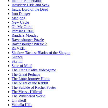
Into the Emberlands
Intruders: Hide and Seek
Iratus: Lord of the Dead
Iron Danger
Mahjong
New Cycle
Oh My Gore!
Partisans 1941
Randal's Monday
Ravensburger Puzzle
Ravensburger Puzzle 2
REVEIL
Shadow Tactics: Blades of the Shogun
Silence
Skyhill
State of Mind
The Franz Kafka Videogame
The Great Perhaps
The Long Journey Home
The Night of the Rabbit
The Suicide of Rachel Foster
The Virus - Hilferuf
The Whispered World
Unrailed!
Valhalla Hills