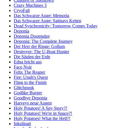
Children of Silentown
Crazy Machines 3
CryoFall
Das Schwarze Auge: Memoria
Das Schwarze Auge: Satinavs Ketten
Dead Synchronicity: Tomorrow Comes Today
Deponia
Deponia Doomsday
Deponia: The Complete Journey
Der Herr der Ringe: Gollum
Destroyer: The U-Boat Hunter
Die Säulen der Erde
Edna bricht aus
Face Noir
Felix The Reaper
Fire: Ungh's Quest
Fling to the Finish
Glitchpunk
Godlike Burger
Goodbye Deponia
Harveys neue Augen
Holy Potatoes! A Spy Story?!
Holy Potatoes! We're in Space?!
Holy Potatoes! What the Hell?!
Inkulinati