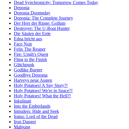
Dead Synchronicity: Tomorrow Comes Today
Deponia
Deponia Doomsday
Deponia: The Complete Journey
Der Herr der Ringe: Gollum
Destroyer: The U-Boat Hunter
Die Säulen der Erde
Edna bricht aus
Face Noir
Felix The Reaper
Fire: Ungh's Quest
Fling to the Finish
Glitchpunk
Godlike Burger
Goodbye Deponia
Harveys neue Augen
Holy Potatoes! A Spy Story?!
Holy Potatoes! We're in Space?!
Holy Potatoes! What the Hell?!
Inkulinati
Into the Emberlands
Intruders: Hide and Seek
Iratus: Lord of the Dead
Iron Danger
Mahjong