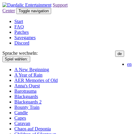
Support
Center
Toggle navigation
Start
FAQ
Patches
Savegames
Discord
Sprache wechseln:
de
Spiel wählen:
en
A New Beginning
A Year of Rain
AER Memories of Old
Anna's Quest
Barotrauma
Blackguards
Blackguards 2
Bounty Train
Candle
Capes
Caravan
Chaos auf Deponia