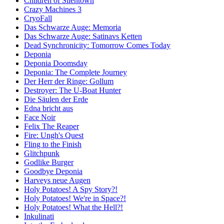
Children of Silentown
Crazy Machines 3
CryoFall
Das Schwarze Auge: Memoria
Das Schwarze Auge: Satinavs Ketten
Dead Synchronicity: Tomorrow Comes Today
Deponia
Deponia Doomsday
Deponia: The Complete Journey
Der Herr der Ringe: Gollum
Destroyer: The U-Boat Hunter
Die Säulen der Erde
Edna bricht aus
Face Noir
Felix The Reaper
Fire: Ungh's Quest
Fling to the Finish
Glitchpunk
Godlike Burger
Goodbye Deponia
Harveys neue Augen
Holy Potatoes! A Spy Story?!
Holy Potatoes! We're in Space?!
Holy Potatoes! What the Hell?!
Inkulinati