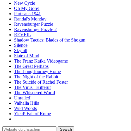
New Cycle
Oh My Gore!
Partisans 1941
Randal's Monday
Ravensburger Puzzle
Ravensburger Puzzle 2
REVEIL
Shadow Tactics: Blades of the Shogun
Silence
Skyhill
State of Mind
The Franz Kafka Videogame
The Great Perhaps
The Long Journey Home
The Night of the Rabbit
The Suicide of Rachel Foster
The Virus - Hilferuf
The Whispered World
Unrailed!
Valhalla Hills
Wild Woods
Yield! Fall of Rome