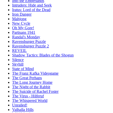
Into the Emberlands
Intruders: Hide and Seek
Iratus: Lord of the Dead
Iron Danger
Mahjong
New Cycle
Oh My Gore!
Partisans 1941
Randal's Monday
Ravensburger Puzzle
Ravensburger Puzzle 2
REVEIL
Shadow Tactics: Blades of the Shogun
Silence
Skyhill
State of Mind
The Franz Kafka Videogame
The Great Perhaps
The Long Journey Home
The Night of the Rabbit
The Suicide of Rachel Foster
The Virus - Hilferuf
The Whispered World
Unrailed!
Valhalla Hills