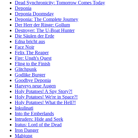
Dead Synchronicity: Tomorrow Comes Today
Deponia
Deponia Doomsday
Deponia: The Complete Journey
Der Herr der Ringe: Gollum
Destroyer: The U-Boat Hunter
Die Säulen der Erde
Edna bricht aus
Face Noir
Felix The Reaper
Fire: Ungh's Quest
Fling to the Finish
Glitchpunk
Godlike Burger
Goodbye Deponia
Harveys neue Augen
Holy Potatoes! A Spy Story?!
Holy Potatoes! We're in Space?!
Holy Potatoes! What the Hell?!
Inkulinati
Into the Emberlands
Intruders: Hide and Seek
Iratus: Lord of the Dead
Iron Danger
Mahjong