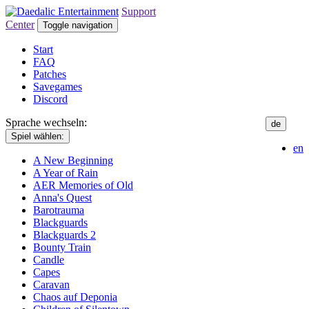
Support
Center
Toggle navigation
Start
FAQ
Patches
Savegames
Discord
Sprache wechseln:
de
Spiel wählen:
en
A New Beginning
A Year of Rain
AER Memories of Old
Anna's Quest
Barotrauma
Blackguards
Blackguards 2
Bounty Train
Candle
Capes
Caravan
Chaos auf Deponia