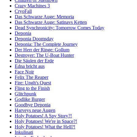
Children of Silentown
Crazy Machines 3
CryoFall
Das Schwarze Auge: Memoria
Das Schwarze Auge: Satinavs Ketten
Dead Synchronicity: Tomorrow Comes Today
Deponia
Deponia Doomsday
Deponia: The Complete Journey
Der Herr der Ringe: Gollum
Destroyer: The U-Boat Hunter
Die Säulen der Erde
Edna bricht aus
Face Noir
Felix The Reaper
Fire: Ungh's Quest
Fling to the Finish
Glitchpunk
Godlike Burger
Goodbye Deponia
Harveys neue Augen
Holy Potatoes! A Spy Story?!
Holy Potatoes! We're in Space?!
Holy Potatoes! What the Hell?!
Inkulinati