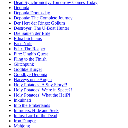
Dead Synchronicity: Tomorrow Comes Today
Deponia
Deponia Doomsday
Deponia: The Complete Journey
Der Herr der Ringe: Gollum
Destroyer: The U-Boat Hunter
Die Säulen der Erde
Edna bricht aus
Face Noir
Felix The Reaper
Fire: Ungh's Quest
Fling to the Finish
Glitchpunk
Godlike Burger
Goodbye Deponia
Harveys neue Augen
Holy Potatoes! A Spy Story?!
Holy Potatoes! We're in Space?!
Holy Potatoes! What the Hell?!
Inkulinati
Into the Emberlands
Intruders: Hide and Seek
Iratus: Lord of the Dead
Iron Danger
Mahjong