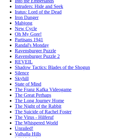
Into the Emberlands
Intruders: Hide and Seek
Iratus: Lord of the Dead
Iron Danger
Mahjong
New Cycle
Oh My Gore!
Partisans 1941
Randal's Monday
Ravensburger Puzzle
Ravensburger Puzzle 2
REVEIL
Shadow Tactics: Blades of the Shogun
Silence
Skyhill
State of Mind
The Franz Kafka Videogame
The Great Perhaps
The Long Journey Home
The Night of the Rabbit
The Suicide of Rachel Foster
The Virus - Hilferuf
The Whispered World
Unrailed!
Valhalla Hills