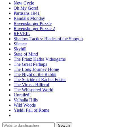
New Cycle
Oh My Gore!
Partisans 1941
Randal's Monday
Ravensburger Puzzle
Ravensburger Puzzle 2
REVEIL
Shadow Tactics: Blades of the Shogun
Silence
Skyhill
State of Mind
The Franz Kafka Videogame
The Great Perhaps
The Long Journey Home
The Night of the Rabbit
The Suicide of Rachel Foster
The Virus - Hilferuf
The Whispered World
Unrailed!
Valhalla Hills
Wild Woods
Yield! Fall of Rome