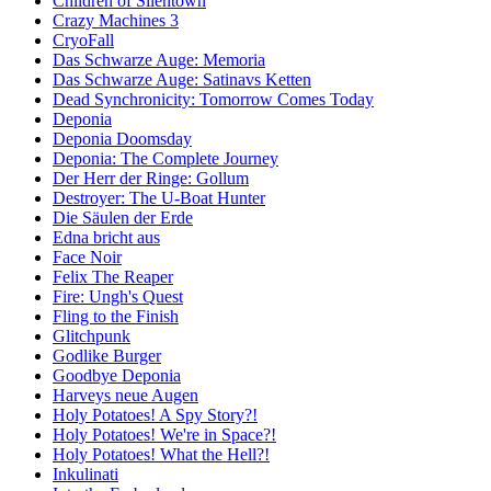
Children of Silentown
Crazy Machines 3
CryoFall
Das Schwarze Auge: Memoria
Das Schwarze Auge: Satinavs Ketten
Dead Synchronicity: Tomorrow Comes Today
Deponia
Deponia Doomsday
Deponia: The Complete Journey
Der Herr der Ringe: Gollum
Destroyer: The U-Boat Hunter
Die Säulen der Erde
Edna bricht aus
Face Noir
Felix The Reaper
Fire: Ungh's Quest
Fling to the Finish
Glitchpunk
Godlike Burger
Goodbye Deponia
Harveys neue Augen
Holy Potatoes! A Spy Story?!
Holy Potatoes! We're in Space?!
Holy Potatoes! What the Hell?!
Inkulinati