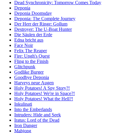
Dead Synchronicity: Tomorrow Comes Today
Deponia
Deponia Doomsday
Deponia: The Complete Journey
Der Herr der Ringe: Gollum
Destroyer: The U-Boat Hunter
Die Säulen der Erde
Edna bricht aus
Face Noir
Felix The Reaper
Fire: Ungh's Quest
Fling to the Finish
Glitchpunk
Godlike Burger
Goodbye Deponia
Harveys neue Augen
Holy Potatoes! A Spy Story?!
Holy Potatoes! We're in Space?!
Holy Potatoes! What the Hell?!
Inkulinati
Into the Emberlands
Intruders: Hide and Seek
Iratus: Lord of the Dead
Iron Danger
Mahjong