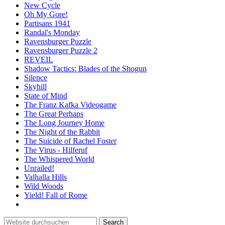
New Cycle
Oh My Gore!
Partisans 1941
Randal's Monday
Ravensburger Puzzle
Ravensburger Puzzle 2
REVEIL
Shadow Tactics: Blades of the Shogun
Silence
Skyhill
State of Mind
The Franz Kafka Videogame
The Great Perhaps
The Long Journey Home
The Night of the Rabbit
The Suicide of Rachel Foster
The Virus - Hilferuf
The Whispered World
Unrailed!
Valhalla Hills
Wild Woods
Yield! Fall of Rome