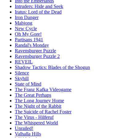
Into the Emberlands
Intruders: Hide and Seek
Iratus: Lord of the Dead
Iron Danger
Mahjong
New Cycle
Oh My Gore!
Partisans 1941
Randal's Monday
Ravensburger Puzzle
Ravensburger Puzzle 2
REVEIL
Shadow Tactics: Blades of the Shogun
Silence
Skyhill
State of Mind
The Franz Kafka Videogame
The Great Perhaps
The Long Journey Home
The Night of the Rabbit
The Suicide of Rachel Foster
The Virus - Hilferuf
The Whispered World
Unrailed!
Valhalla Hills