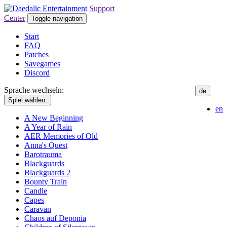
Support
Center
Toggle navigation
Start
FAQ
Patches
Savegames
Discord
Sprache wechseln:
de
Spiel wählen:
en
A New Beginning
A Year of Rain
AER Memories of Old
Anna's Quest
Barotrauma
Blackguards
Blackguards 2
Bounty Train
Candle
Capes
Caravan
Chaos auf Deponia