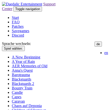
Support
Center
Toggle navigation
Start
FAQ
Patches
Savegames
Discord
Sprache wechseln:
de
Spiel wählen:
en
A New Beginning
A Year of Rain
AER Memories of Old
Anna's Quest
Barotrauma
Blackguards
Blackguards 2
Bounty Train
Candle
Capes
Caravan
Chaos auf Deponia