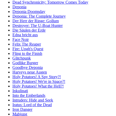
Dead Synchronicity: Tomorrow Comes Today
Deponia
Deponia Doomsday
Deponia: The Complete Journey
Der Herr der Ringe: Gollum
Destroyer: The U-Boat Hunter
Die Säulen der Erde
Edna bricht aus
Face Noir
Felix The Reaper
Fire: Ungh's Quest
Fling to the Finish
Glitchpunk
Godlike Burger
Goodbye Deponia
Harveys neue Augen
Holy Potatoes! A Spy Story?!
Holy Potatoes! We're in Space?!
Holy Potatoes! What the Hell?!
Inkulinati
Into the Emberlands
Intruders: Hide and Seek
Iratus: Lord of the Dead
Iron Danger
Mahjong