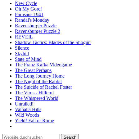
New Cycle
Oh My Gore!
Partisans 1941
Randal's Monday
Ravensburger Puzzle
Ravensburger Puzzle 2
REVEIL
Shadow Tactics: Blades of the Shogun
Silence
Skyhill
State of Mind
The Franz Kafka Videogame
The Great Perhaps
The Long Journey Home
The Night of the Rabbit
The Suicide of Rachel Foster
The Virus - Hilferuf
The Whispered World
Unrailed!
Valhalla Hills
Wild Woods
Yield! Fall of Rome