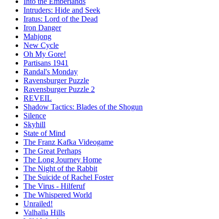
Into the Emberlands
Intruders: Hide and Seek
Iratus: Lord of the Dead
Iron Danger
Mahjong
New Cycle
Oh My Gore!
Partisans 1941
Randal's Monday
Ravensburger Puzzle
Ravensburger Puzzle 2
REVEIL
Shadow Tactics: Blades of the Shogun
Silence
Skyhill
State of Mind
The Franz Kafka Videogame
The Great Perhaps
The Long Journey Home
The Night of the Rabbit
The Suicide of Rachel Foster
The Virus - Hilferuf
The Whispered World
Unrailed!
Valhalla Hills