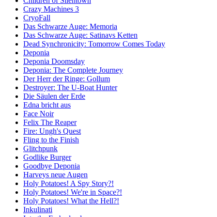
Children of Silentown
Crazy Machines 3
CryoFall
Das Schwarze Auge: Memoria
Das Schwarze Auge: Satinavs Ketten
Dead Synchronicity: Tomorrow Comes Today
Deponia
Deponia Doomsday
Deponia: The Complete Journey
Der Herr der Ringe: Gollum
Destroyer: The U-Boat Hunter
Die Säulen der Erde
Edna bricht aus
Face Noir
Felix The Reaper
Fire: Ungh's Quest
Fling to the Finish
Glitchpunk
Godlike Burger
Goodbye Deponia
Harveys neue Augen
Holy Potatoes! A Spy Story?!
Holy Potatoes! We're in Space?!
Holy Potatoes! What the Hell?!
Inkulinati