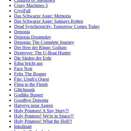
Children of Silentown
Crazy Machines 3
CryoFall
Das Schwarze Auge: Memoria
Das Schwarze Auge: Satinavs Ketten
Dead Synchronicity: Tomorrow Comes Today
Deponia
Deponia Doomsday
Deponia: The Complete Journey
Der Herr der Ringe: Gollum
Destroyer: The U-Boat Hunter
Die Säulen der Erde
Edna bricht aus
Face Noir
Felix The Reaper
Fire: Ungh's Quest
Fling to the Finish
Glitchpunk
Godlike Burger
Goodbye Deponia
Harveys neue Augen
Holy Potatoes! A Spy Story?!
Holy Potatoes! We're in Space?!
Holy Potatoes! What the Hell?!
Inkulinati