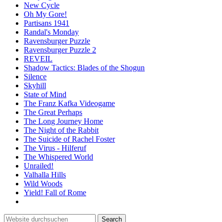
New Cycle
Oh My Gore!
Partisans 1941
Randal's Monday
Ravensburger Puzzle
Ravensburger Puzzle 2
REVEIL
Shadow Tactics: Blades of the Shogun
Silence
Skyhill
State of Mind
The Franz Kafka Videogame
The Great Perhaps
The Long Journey Home
The Night of the Rabbit
The Suicide of Rachel Foster
The Virus - Hilferuf
The Whispered World
Unrailed!
Valhalla Hills
Wild Woods
Yield! Fall of Rome