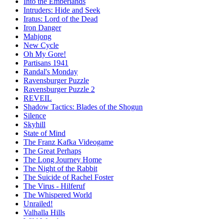
Into the Emberlands
Intruders: Hide and Seek
Iratus: Lord of the Dead
Iron Danger
Mahjong
New Cycle
Oh My Gore!
Partisans 1941
Randal's Monday
Ravensburger Puzzle
Ravensburger Puzzle 2
REVEIL
Shadow Tactics: Blades of the Shogun
Silence
Skyhill
State of Mind
The Franz Kafka Videogame
The Great Perhaps
The Long Journey Home
The Night of the Rabbit
The Suicide of Rachel Foster
The Virus - Hilferuf
The Whispered World
Unrailed!
Valhalla Hills