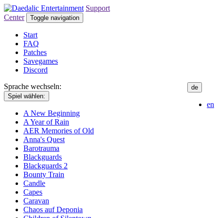
Support
Center
Toggle navigation
Start
FAQ
Patches
Savegames
Discord
Sprache wechseln:
de
Spiel wählen:
en
A New Beginning
A Year of Rain
AER Memories of Old
Anna's Quest
Barotrauma
Blackguards
Blackguards 2
Bounty Train
Candle
Capes
Caravan
Chaos auf Deponia