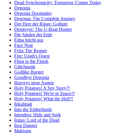
Dead Synchronicity: Tomorrow Comes Today
Deponia
Deponia Doomsday
Deponia: The Complete Journey
Der Herr der Ringe: Gollum
Destroyer: The U-Boat Hunter
Die Säulen der Erde
Edna bricht aus
Face Noir
Felix The Reaper
Fire: Ungh's Quest
Fling to the Finish
Glitchpunk
Godlike Burger
Goodbye Deponia
Harveys neue Augen
Holy Potatoes! A Spy Story?!
Holy Potatoes! We're in Space?!
Holy Potatoes! What the Hell?!
Inkulinati
Into the Emberlands
Intruders: Hide and Seek
Iratus: Lord of the Dead
Iron Danger
Mahjong