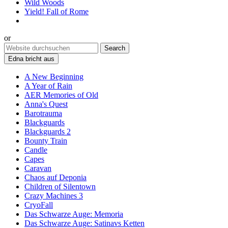
Wild Woods
Yield! Fall of Rome
or
Edna bricht aus
A New Beginning
A Year of Rain
AER Memories of Old
Anna's Quest
Barotrauma
Blackguards
Blackguards 2
Bounty Train
Candle
Capes
Caravan
Chaos auf Deponia
Children of Silentown
Crazy Machines 3
CryoFall
Das Schwarze Auge: Memoria
Das Schwarze Auge: Satinavs Ketten