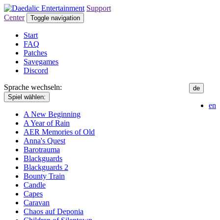
Support
Center
Toggle navigation
Start
FAQ
Patches
Savegames
Discord
Sprache wechseln:
de
Spiel wählen:
en
A New Beginning
A Year of Rain
AER Memories of Old
Anna's Quest
Barotrauma
Blackguards
Blackguards 2
Bounty Train
Candle
Capes
Caravan
Chaos auf Deponia