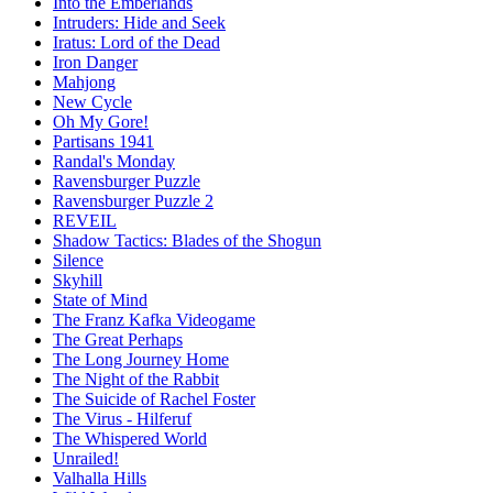
Into the Emberlands
Intruders: Hide and Seek
Iratus: Lord of the Dead
Iron Danger
Mahjong
New Cycle
Oh My Gore!
Partisans 1941
Randal's Monday
Ravensburger Puzzle
Ravensburger Puzzle 2
REVEIL
Shadow Tactics: Blades of the Shogun
Silence
Skyhill
State of Mind
The Franz Kafka Videogame
The Great Perhaps
The Long Journey Home
The Night of the Rabbit
The Suicide of Rachel Foster
The Virus - Hilferuf
The Whispered World
Unrailed!
Valhalla Hills