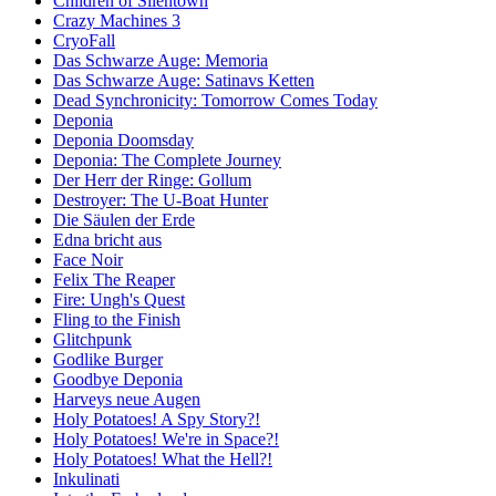
Children of Silentown
Crazy Machines 3
CryoFall
Das Schwarze Auge: Memoria
Das Schwarze Auge: Satinavs Ketten
Dead Synchronicity: Tomorrow Comes Today
Deponia
Deponia Doomsday
Deponia: The Complete Journey
Der Herr der Ringe: Gollum
Destroyer: The U-Boat Hunter
Die Säulen der Erde
Edna bricht aus
Face Noir
Felix The Reaper
Fire: Ungh's Quest
Fling to the Finish
Glitchpunk
Godlike Burger
Goodbye Deponia
Harveys neue Augen
Holy Potatoes! A Spy Story?!
Holy Potatoes! We're in Space?!
Holy Potatoes! What the Hell?!
Inkulinati