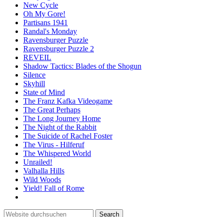
New Cycle
Oh My Gore!
Partisans 1941
Randal's Monday
Ravensburger Puzzle
Ravensburger Puzzle 2
REVEIL
Shadow Tactics: Blades of the Shogun
Silence
Skyhill
State of Mind
The Franz Kafka Videogame
The Great Perhaps
The Long Journey Home
The Night of the Rabbit
The Suicide of Rachel Foster
The Virus - Hilferuf
The Whispered World
Unrailed!
Valhalla Hills
Wild Woods
Yield! Fall of Rome