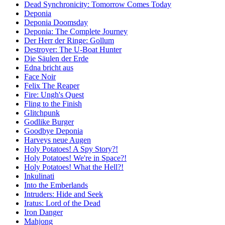
Dead Synchronicity: Tomorrow Comes Today
Deponia
Deponia Doomsday
Deponia: The Complete Journey
Der Herr der Ringe: Gollum
Destroyer: The U-Boat Hunter
Die Säulen der Erde
Edna bricht aus
Face Noir
Felix The Reaper
Fire: Ungh's Quest
Fling to the Finish
Glitchpunk
Godlike Burger
Goodbye Deponia
Harveys neue Augen
Holy Potatoes! A Spy Story?!
Holy Potatoes! We're in Space?!
Holy Potatoes! What the Hell?!
Inkulinati
Into the Emberlands
Intruders: Hide and Seek
Iratus: Lord of the Dead
Iron Danger
Mahjong