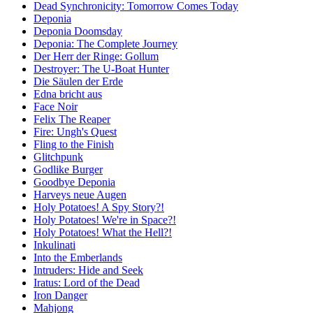
Dead Synchronicity: Tomorrow Comes Today
Deponia
Deponia Doomsday
Deponia: The Complete Journey
Der Herr der Ringe: Gollum
Destroyer: The U-Boat Hunter
Die Säulen der Erde
Edna bricht aus
Face Noir
Felix The Reaper
Fire: Ungh's Quest
Fling to the Finish
Glitchpunk
Godlike Burger
Goodbye Deponia
Harveys neue Augen
Holy Potatoes! A Spy Story?!
Holy Potatoes! We're in Space?!
Holy Potatoes! What the Hell?!
Inkulinati
Into the Emberlands
Intruders: Hide and Seek
Iratus: Lord of the Dead
Iron Danger
Mahjong