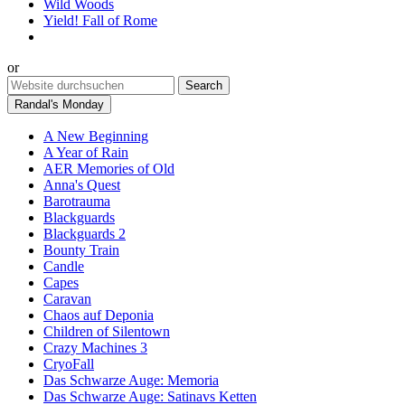
Wild Woods
Yield! Fall of Rome
or
Randal's Monday
A New Beginning
A Year of Rain
AER Memories of Old
Anna's Quest
Barotrauma
Blackguards
Blackguards 2
Bounty Train
Candle
Capes
Caravan
Chaos auf Deponia
Children of Silentown
Crazy Machines 3
CryoFall
Das Schwarze Auge: Memoria
Das Schwarze Auge: Satinavs Ketten