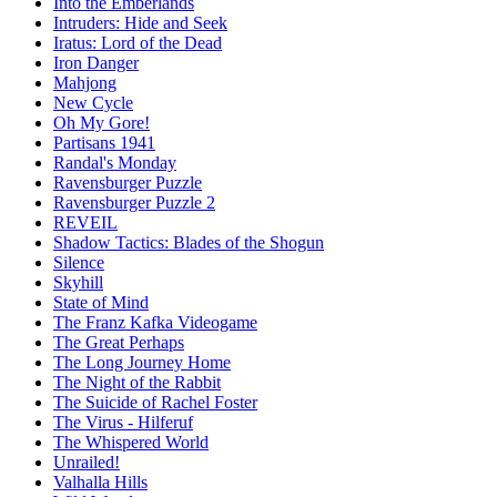
Into the Emberlands
Intruders: Hide and Seek
Iratus: Lord of the Dead
Iron Danger
Mahjong
New Cycle
Oh My Gore!
Partisans 1941
Randal's Monday
Ravensburger Puzzle
Ravensburger Puzzle 2
REVEIL
Shadow Tactics: Blades of the Shogun
Silence
Skyhill
State of Mind
The Franz Kafka Videogame
The Great Perhaps
The Long Journey Home
The Night of the Rabbit
The Suicide of Rachel Foster
The Virus - Hilferuf
The Whispered World
Unrailed!
Valhalla Hills