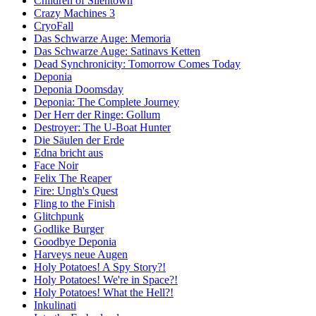
Children of Silentown
Crazy Machines 3
CryoFall
Das Schwarze Auge: Memoria
Das Schwarze Auge: Satinavs Ketten
Dead Synchronicity: Tomorrow Comes Today
Deponia
Deponia Doomsday
Deponia: The Complete Journey
Der Herr der Ringe: Gollum
Destroyer: The U-Boat Hunter
Die Säulen der Erde
Edna bricht aus
Face Noir
Felix The Reaper
Fire: Ungh's Quest
Fling to the Finish
Glitchpunk
Godlike Burger
Goodbye Deponia
Harveys neue Augen
Holy Potatoes! A Spy Story?!
Holy Potatoes! We're in Space?!
Holy Potatoes! What the Hell?!
Inkulinati