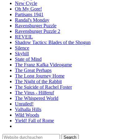
New Cycle
Oh My Gore!
Partisans 1941
Randal's Monday
Ravensburger Puzzle
Ravensburger Puzzle 2
REVEIL
Shadow Tactics: Blades of the Shogun
Silence
Skyhill
State of Mind
The Franz Kafka Videogame
The Great Perhaps
The Long Journey Home
The Night of the Rabbit
The Suicide of Rachel Foster
The Virus - Hilferuf
The Whispered World
Unrailed!
Valhalla Hills
Wild Woods
Yield! Fall of Rome