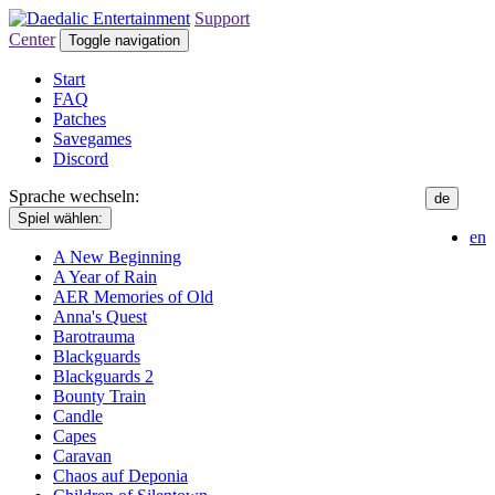
Support
Center
Toggle navigation
Start
FAQ
Patches
Savegames
Discord
Sprache wechseln:
de
Spiel wählen:
en
A New Beginning
A Year of Rain
AER Memories of Old
Anna's Quest
Barotrauma
Blackguards
Blackguards 2
Bounty Train
Candle
Capes
Caravan
Chaos auf Deponia