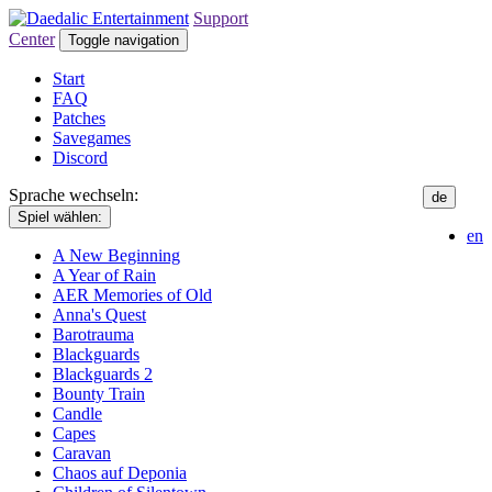
Support
Center
Toggle navigation
Start
FAQ
Patches
Savegames
Discord
Sprache wechseln:
de
Spiel wählen:
en
A New Beginning
A Year of Rain
AER Memories of Old
Anna's Quest
Barotrauma
Blackguards
Blackguards 2
Bounty Train
Candle
Capes
Caravan
Chaos auf Deponia