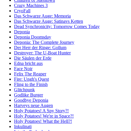
Children of Silentown
Crazy Machines 3
CryoFall
Das Schwarze Auge: Memoria
Das Schwarze Auge: Satinavs Ketten
Dead Synchronicity: Tomorrow Comes Today
Deponia
Deponia Doomsday
Deponia: The Complete Journey
Der Herr der Ringe: Gollum
Destroyer: The U-Boat Hunter
Die Säulen der Erde
Edna bricht aus
Face Noir
Felix The Reaper
Fire: Ungh's Quest
Fling to the Finish
Glitchpunk
Godlike Burger
Goodbye Deponia
Harveys neue Augen
Holy Potatoes! A Spy Story?!
Holy Potatoes! We're in Space?!
Holy Potatoes! What the Hell?!
Inkulinati