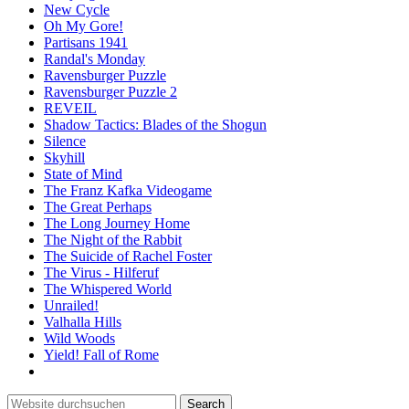
New Cycle
Oh My Gore!
Partisans 1941
Randal's Monday
Ravensburger Puzzle
Ravensburger Puzzle 2
REVEIL
Shadow Tactics: Blades of the Shogun
Silence
Skyhill
State of Mind
The Franz Kafka Videogame
The Great Perhaps
The Long Journey Home
The Night of the Rabbit
The Suicide of Rachel Foster
The Virus - Hilferuf
The Whispered World
Unrailed!
Valhalla Hills
Wild Woods
Yield! Fall of Rome