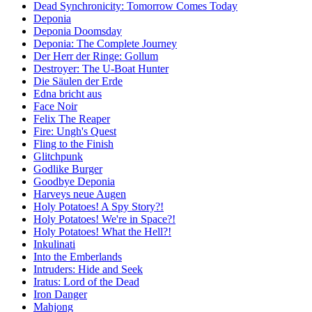
Dead Synchronicity: Tomorrow Comes Today
Deponia
Deponia Doomsday
Deponia: The Complete Journey
Der Herr der Ringe: Gollum
Destroyer: The U-Boat Hunter
Die Säulen der Erde
Edna bricht aus
Face Noir
Felix The Reaper
Fire: Ungh's Quest
Fling to the Finish
Glitchpunk
Godlike Burger
Goodbye Deponia
Harveys neue Augen
Holy Potatoes! A Spy Story?!
Holy Potatoes! We're in Space?!
Holy Potatoes! What the Hell?!
Inkulinati
Into the Emberlands
Intruders: Hide and Seek
Iratus: Lord of the Dead
Iron Danger
Mahjong