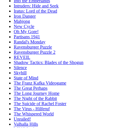
Into the Emberlands
Intruders: Hide and Seek
Iratus: Lord of the Dead
Iron Danger
Mahjong
New Cycle
Oh My Gore!
Partisans 1941
Randal's Monday
Ravensburger Puzzle
Ravensburger Puzzle 2
REVEIL
Shadow Tactics: Blades of the Shogun
Silence
Skyhill
State of Mind
The Franz Kafka Videogame
The Great Perhaps
The Long Journey Home
The Night of the Rabbit
The Suicide of Rachel Foster
The Virus - Hilferuf
The Whispered World
Unrailed!
Valhalla Hills