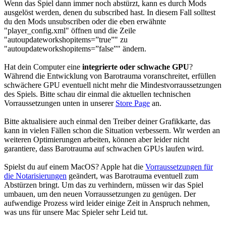
Wenn das Spiel dann immer noch abstürzt, kann es durch Mods
ausgelöst werden, denen du subscribed hast. In diesem Fall solltest
du den Mods unsubscriben oder die eben erwähnte
"player_config.xml" öffnen und die Zeile
"autoupdateworkshopitems=”true”" zu
"autoupdateworkshopitems=”false”" ändern.
Hat dein Computer eine
integrierte oder schwache GPU
?
Während die Entwicklung von Barotrauma voranschreitet, erfüllen
schwächere GPU eventuell nicht mehr die Mindestvorraussetzungen
des Spiels. Bitte schau dir einmal die aktuellen technischen
Vorraussetzungen unten in unserer
Store Page
an.
Bitte aktualisiere auch einmal den Treiber deiner Grafikkarte, das
kann in vielen Fällen schon die Situation verbessern. Wir werden an
weiteren Optimierungen arbeiten, können aber leider nicht
garantiere, dass Barotrauma auf schwachen GPUs laufen wird.
Spielst du auf einem MacOS? Apple hat die
Vorraussetzungen für
die Notarisierungen
geändert, was Barotrauma eventuell zum
Abstürzen bringt. Um das zu verhindern, müssen wir das Spiel
umbauen, um den neuen Vorraussetzungen zu genügen. Der
aufwendige Prozess wird leider einige Zeit in Anspruch nehmen,
was uns für unsere Mac Spieler sehr Leid tut.