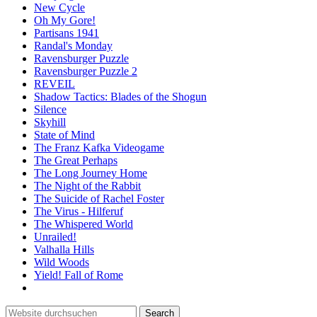
New Cycle
Oh My Gore!
Partisans 1941
Randal's Monday
Ravensburger Puzzle
Ravensburger Puzzle 2
REVEIL
Shadow Tactics: Blades of the Shogun
Silence
Skyhill
State of Mind
The Franz Kafka Videogame
The Great Perhaps
The Long Journey Home
The Night of the Rabbit
The Suicide of Rachel Foster
The Virus - Hilferuf
The Whispered World
Unrailed!
Valhalla Hills
Wild Woods
Yield! Fall of Rome