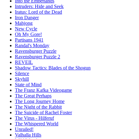
Into the Emberlands
Intruders: Hide and Seek
Iratus: Lord of the Dead
Iron Danger
Mahjong
New Cycle
Oh My Gore!
Partisans 1941
Randal's Monday
Ravensburger Puzzle
Ravensburger Puzzle 2
REVEIL
Shadow Tactics: Blades of the Shogun
Silence
Skyhill
State of Mind
The Franz Kafka Videogame
The Great Perhaps
The Long Journey Home
The Night of the Rabbit
The Suicide of Rachel Foster
The Virus - Hilferuf
The Whispered World
Unrailed!
Valhalla Hills