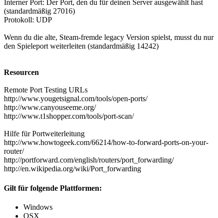
Interner Port: Der Port, den du für deinen Server ausgewählt hast
(standardmäßig 27016)
Protokoll: UDP
Wenn du die alte, Steam-fremde legacy Version spielst, musst du nur
den Spieleport weiterleiten (standardmäßig 14242)
Resourcen
Remote Port Testing URLs
http://www.yougetsignal.com/tools/open-ports/
http://www.canyouseeme.org/
http://www.t1shopper.com/tools/port-scan/
Hilfe für Portweiterleitung
http://www.howtogeek.com/66214/how-to-forward-ports-on-your-
router/
http://portforward.com/english/routers/port_forwarding/
http://en.wikipedia.org/wiki/Port_forwarding
Gilt für folgende Plattformen:
Windows
OSX