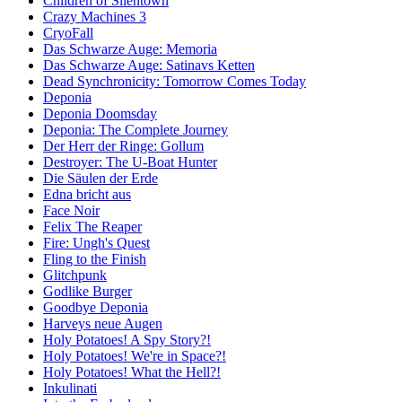
Children of Silentown
Crazy Machines 3
CryoFall
Das Schwarze Auge: Memoria
Das Schwarze Auge: Satinavs Ketten
Dead Synchronicity: Tomorrow Comes Today
Deponia
Deponia Doomsday
Deponia: The Complete Journey
Der Herr der Ringe: Gollum
Destroyer: The U-Boat Hunter
Die Säulen der Erde
Edna bricht aus
Face Noir
Felix The Reaper
Fire: Ungh's Quest
Fling to the Finish
Glitchpunk
Godlike Burger
Goodbye Deponia
Harveys neue Augen
Holy Potatoes! A Spy Story?!
Holy Potatoes! We're in Space?!
Holy Potatoes! What the Hell?!
Inkulinati