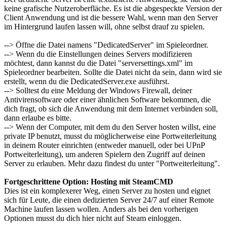
keine grafische Nutzeroberfläche. Es ist die abgespeckte Version der
Client Anwendung und ist die bessere Wahl, wenn man den Server
im Hintergrund laufen lassen will, ohne selbst drauf zu spielen.
--> Öffne die Datei namens "DedicatedServer" im Spieleordner.
--> Wenn du die Einstellungen deines Servers modifizieren
möchtest, dann kannst du die Datei "serversettings.xml" im
Spieleordner bearbeiten. Sollte die Datei nicht da sein, dann wird sie
erstellt, wenn du die DedicatedServer.exe ausführst.
--> Solltest du eine Meldung der Windows Firewall, deiner
Antivirensoftware oder einer ähnlichen Software bekommen, die
dich fragt, ob sich die Anwendung mit dem Internet verbinden soll,
dann erlaube es bitte.
--> Wenn der Computer, mit dem du den Server hosten willst, eine
private IP benutzt, musst du möglicherweise eine Portweiterleitung
in deinem Router einrichten (entweder manuell, oder bei UPnP
Portweiterleitung), um anderen Spielern den Zugriff auf deinen
Server zu erlauben. Mehr dazu findest du unter "Portweiterleitung".
Fortgeschrittene Option: Hosting mit SteamCMD
Dies ist ein komplexerer Weg, einen Server zu hosten und eignet
sich für Leute, die einen dedizierten Server 24/7 auf einer Remote
Machine laufen lassen wollen. Anders als bei den vorherigen
Optionen musst du dich hier nicht auf Steam einloggen.