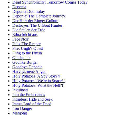
Dead Synchronicity: Tomorrow Comes Today
Deponia
Deponia Doomsday
Deponia: The Complete Journey
Der Herr der Ringe: Gollum
Destroyer: The U-Boat Hunter
Die Säulen der Erde
Edna bricht aus
Face Noir
Felix The Reaper
Fire: Ungh's Quest
Fling to the Finish
Glitchpunk
Godlike Burger
Goodbye Deponia
Harveys neue Augen
Holy Potatoes! A Spy Story?!
Holy Potatoes! We're in Space?!
Holy Potatoes! What the Hell?!
Inkulinati
Into the Emberlands
Intruders: Hide and Seek
Iratus: Lord of the Dead
Iron Danger
Mahjong