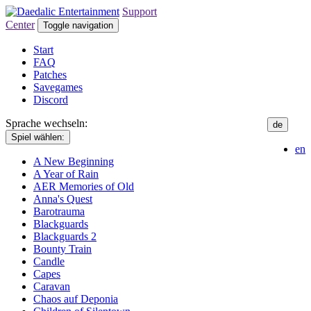
Support
Center
Toggle navigation
Start
FAQ
Patches
Savegames
Discord
Sprache wechseln:
de
Spiel wählen:
en
A New Beginning
A Year of Rain
AER Memories of Old
Anna's Quest
Barotrauma
Blackguards
Blackguards 2
Bounty Train
Candle
Capes
Caravan
Chaos auf Deponia