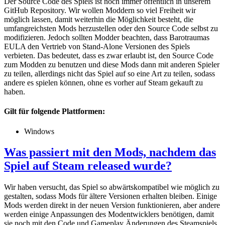
Der Source Code des Spiels ist noch immer öffentlich in unserem
GitHub Repository. Wir wollen Moddern so viel Freiheit wir
möglich lassen, damit weiterhin die Möglichkeit besteht, die
umfangreichsten Mods herzustellen oder den Source Code selbst zu
modifizieren. Jedoch sollten Modder beachten, dass Barotraumas
EULA den Vertrieb von Stand-Alone Versionen des Spiels
verbieten. Das bedeutet, dass es zwar erlaubt ist, den Source Code
zum Modden zu benutzen und diese Mods dann mit anderen Spieler
zu teilen, allerdings nicht das Spiel auf so eine Art zu teilen, sodass
andere es spielen können, ohne es vorher auf Steam gekauft zu
haben.
Gilt für folgende Plattformen:
Windows
Was passiert mit den Mods, nachdem das
Spiel auf Steam released wurde?
Wir haben versucht, das Spiel so abwärtskompatibel wie möglich zu
gestalten, sodass Mods für ältere Versionen erhalten bleiben. Einige
Mods werden direkt in der neuen Version funktionieren, aber andere
werden einige Anpassungen des Modentwicklers benötigen, damit
sie noch mit den Code und Gameplay Änderungen des Steamspiels