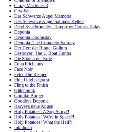
Children of Silentown
Crazy Machines 3
CryoFall
Das Schwarze Auge: Memoria
Das Schwarze Auge: Satinavs Ketten
Dead Synchronicity: Tomorrow Comes Today
Deponia
Deponia Doomsday
Deponia: The Complete Journey
Der Herr der Ringe: Gollum
Destroyer: The U-Boat Hunter
Die Säulen der Erde
Edna bricht aus
Face Noir
Felix The Reaper
Fire: Ungh's Quest
Fling to the Finish
Glitchpunk
Godlike Burger
Goodbye Deponia
Harveys neue Augen
Holy Potatoes! A Spy Story?!
Holy Potatoes! We're in Space?!
Holy Potatoes! What the Hell?!
Inkulinati