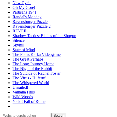
New Cycle
Oh My Gore!
Partisans 1941
Randal's Monday
Ravensburger Puzzle
Ravensburger Puzzle 2
REVEIL
Shadow Tactics: Blades of the Shogun
Silence
Skyhill
State of Mind
The Franz Kafka Videogame
The Great Perhaps
The Long Journey Home
The Night of the Rabbit
The Suicide of Rachel Foster
The Virus - Hilferuf
The Whispered World
Unrailed!
Valhalla Hills
Wild Woods
Yield! Fall of Rome