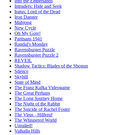
Into the Emberlands
Intruders: Hide and Seek
Iratus: Lord of the Dead
Iron Danger
Mahjong
New Cycle
Oh My Gore!
Partisans 1941
Randal's Monday
Ravensburger Puzzle
Ravensburger Puzzle 2
REVEIL
Shadow Tactics: Blades of the Shogun
Silence
Skyhill
State of Mind
The Franz Kafka Videogame
The Great Perhaps
The Long Journey Home
The Night of the Rabbit
The Suicide of Rachel Foster
The Virus - Hilferuf
The Whispered World
Unrailed!
Valhalla Hills