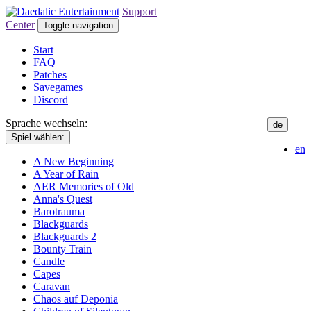
Support
Center
Toggle navigation
Start
FAQ
Patches
Savegames
Discord
Sprache wechseln:
de
Spiel wählen:
en
A New Beginning
A Year of Rain
AER Memories of Old
Anna's Quest
Barotrauma
Blackguards
Blackguards 2
Bounty Train
Candle
Capes
Caravan
Chaos auf Deponia