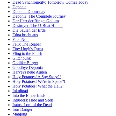
Dead Synchronicity: Tomorrow Comes Today
Deponia
Deponia Doomsday
Deponia: The Complete Journey
Der Herr der Ringe: Gollum
Destroyer: The U-Boat Hunter
Die Säulen der Erde
Edna bricht aus
Face Noir
Felix The Reaper
Fire: Ungh's Quest
Fling to the Finish
Glitchpunk
Godlike Burger
Goodbye Deponia
Harveys neue Augen
Holy Potatoes! A Spy Story?!
Holy Potatoes! We're in Space?!
Holy Potatoes! What the Hell?!
Inkulinati
Into the Emberlands
Intruders: Hide and Seek
Iratus: Lord of the Dead
Iron Danger
Mahjong