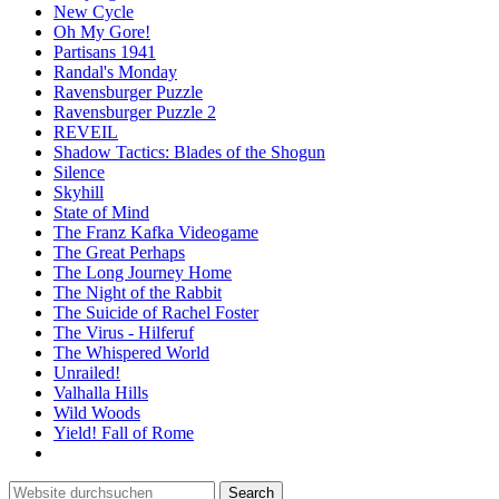
New Cycle
Oh My Gore!
Partisans 1941
Randal's Monday
Ravensburger Puzzle
Ravensburger Puzzle 2
REVEIL
Shadow Tactics: Blades of the Shogun
Silence
Skyhill
State of Mind
The Franz Kafka Videogame
The Great Perhaps
The Long Journey Home
The Night of the Rabbit
The Suicide of Rachel Foster
The Virus - Hilferuf
The Whispered World
Unrailed!
Valhalla Hills
Wild Woods
Yield! Fall of Rome