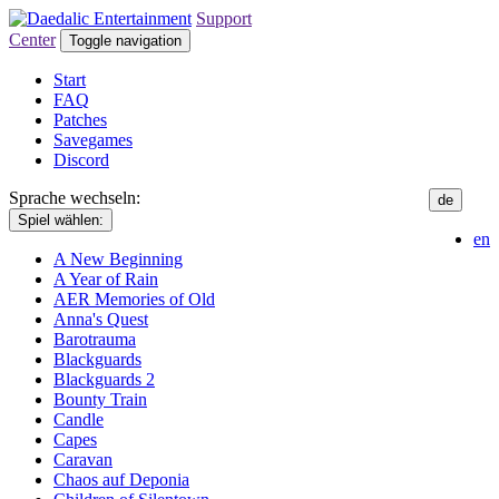
Support
Center
Toggle navigation
Start
FAQ
Patches
Savegames
Discord
Sprache wechseln:
de
Spiel wählen:
en
A New Beginning
A Year of Rain
AER Memories of Old
Anna's Quest
Barotrauma
Blackguards
Blackguards 2
Bounty Train
Candle
Capes
Caravan
Chaos auf Deponia