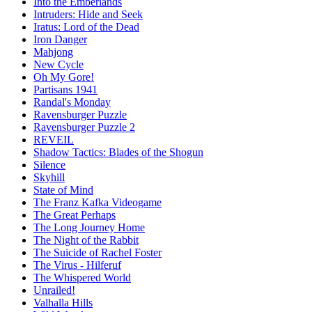
Into the Emberlands
Intruders: Hide and Seek
Iratus: Lord of the Dead
Iron Danger
Mahjong
New Cycle
Oh My Gore!
Partisans 1941
Randal's Monday
Ravensburger Puzzle
Ravensburger Puzzle 2
REVEIL
Shadow Tactics: Blades of the Shogun
Silence
Skyhill
State of Mind
The Franz Kafka Videogame
The Great Perhaps
The Long Journey Home
The Night of the Rabbit
The Suicide of Rachel Foster
The Virus - Hilferuf
The Whispered World
Unrailed!
Valhalla Hills