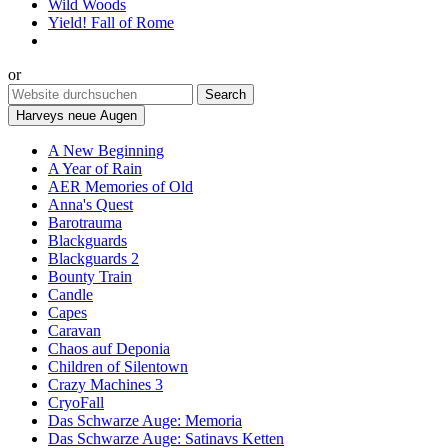
Wild Woods
Yield! Fall of Rome
or
Harveys neue Augen
A New Beginning
A Year of Rain
AER Memories of Old
Anna's Quest
Barotrauma
Blackguards
Blackguards 2
Bounty Train
Candle
Capes
Caravan
Chaos auf Deponia
Children of Silentown
Crazy Machines 3
CryoFall
Das Schwarze Auge: Memoria
Das Schwarze Auge: Satinavs Ketten