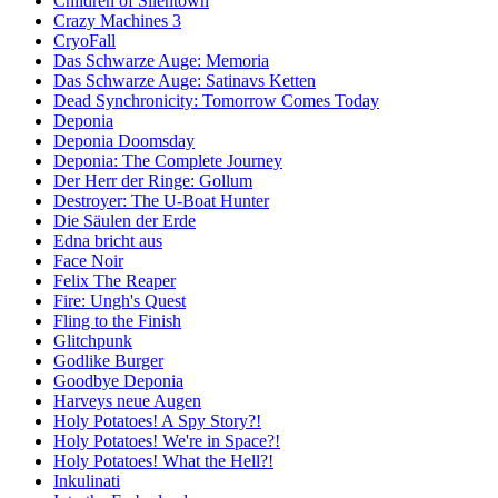
Children of Silentown
Crazy Machines 3
CryoFall
Das Schwarze Auge: Memoria
Das Schwarze Auge: Satinavs Ketten
Dead Synchronicity: Tomorrow Comes Today
Deponia
Deponia Doomsday
Deponia: The Complete Journey
Der Herr der Ringe: Gollum
Destroyer: The U-Boat Hunter
Die Säulen der Erde
Edna bricht aus
Face Noir
Felix The Reaper
Fire: Ungh's Quest
Fling to the Finish
Glitchpunk
Godlike Burger
Goodbye Deponia
Harveys neue Augen
Holy Potatoes! A Spy Story?!
Holy Potatoes! We're in Space?!
Holy Potatoes! What the Hell?!
Inkulinati