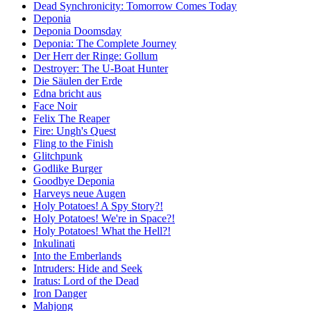
Dead Synchronicity: Tomorrow Comes Today
Deponia
Deponia Doomsday
Deponia: The Complete Journey
Der Herr der Ringe: Gollum
Destroyer: The U-Boat Hunter
Die Säulen der Erde
Edna bricht aus
Face Noir
Felix The Reaper
Fire: Ungh's Quest
Fling to the Finish
Glitchpunk
Godlike Burger
Goodbye Deponia
Harveys neue Augen
Holy Potatoes! A Spy Story?!
Holy Potatoes! We're in Space?!
Holy Potatoes! What the Hell?!
Inkulinati
Into the Emberlands
Intruders: Hide and Seek
Iratus: Lord of the Dead
Iron Danger
Mahjong