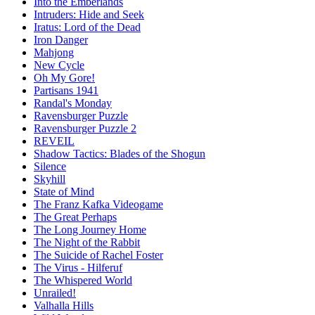
Into the Emberlands
Intruders: Hide and Seek
Iratus: Lord of the Dead
Iron Danger
Mahjong
New Cycle
Oh My Gore!
Partisans 1941
Randal's Monday
Ravensburger Puzzle
Ravensburger Puzzle 2
REVEIL
Shadow Tactics: Blades of the Shogun
Silence
Skyhill
State of Mind
The Franz Kafka Videogame
The Great Perhaps
The Long Journey Home
The Night of the Rabbit
The Suicide of Rachel Foster
The Virus - Hilferuf
The Whispered World
Unrailed!
Valhalla Hills