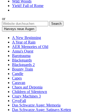
Wild Woods
Yield! Fall of Rome
or
Harveys neue Augen
A New Beginning
A Year of Rain
AER Memories of Old
Anna's Quest
Barotrauma
Blackguards
Blackguards 2
Bounty Train
Candle
Capes
Caravan
Chaos auf Deponia
Children of Silentown
Crazy Machines 3
CryoFall
Das Schwarze Auge: Memoria
Das Schwarze Auge: Satinavs Ketten