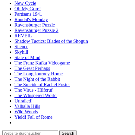
New Cycle
Oh My Gore!
Partisans 1941
Randal's Monday
Ravensburger Puzzle
Ravensburger Puzzle 2
REVEIL
Shadow Tactics: Blades of the Shogun
Silence
Skyhill
State of Mind
The Franz Kafka Videogame
The Great Perhaps
The Long Journey Home
The Night of the Rabbit
The Suicide of Rachel Foster
The Virus - Hilferuf
The Whispered World
Unrailed!
Valhalla Hills
Wild Woods
Yield! Fall of Rome