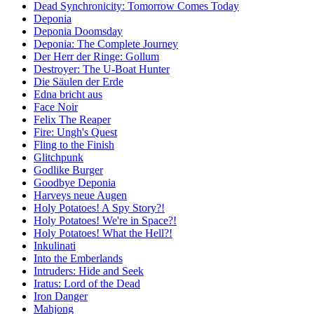
Dead Synchronicity: Tomorrow Comes Today
Deponia
Deponia Doomsday
Deponia: The Complete Journey
Der Herr der Ringe: Gollum
Destroyer: The U-Boat Hunter
Die Säulen der Erde
Edna bricht aus
Face Noir
Felix The Reaper
Fire: Ungh's Quest
Fling to the Finish
Glitchpunk
Godlike Burger
Goodbye Deponia
Harveys neue Augen
Holy Potatoes! A Spy Story?!
Holy Potatoes! We're in Space?!
Holy Potatoes! What the Hell?!
Inkulinati
Into the Emberlands
Intruders: Hide and Seek
Iratus: Lord of the Dead
Iron Danger
Mahjong