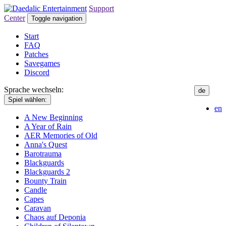
Support
Center
Toggle navigation
Start
FAQ
Patches
Savegames
Discord
Sprache wechseln:
de
Spiel wählen:
en
A New Beginning
A Year of Rain
AER Memories of Old
Anna's Quest
Barotrauma
Blackguards
Blackguards 2
Bounty Train
Candle
Capes
Caravan
Chaos auf Deponia