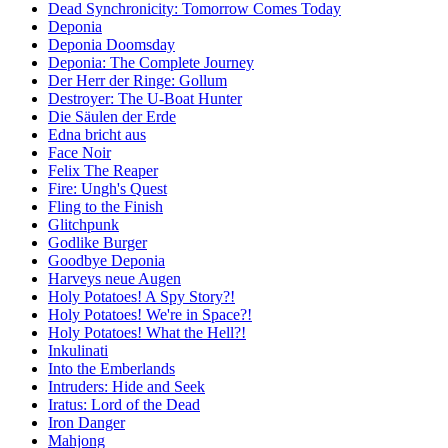
Dead Synchronicity: Tomorrow Comes Today
Deponia
Deponia Doomsday
Deponia: The Complete Journey
Der Herr der Ringe: Gollum
Destroyer: The U-Boat Hunter
Die Säulen der Erde
Edna bricht aus
Face Noir
Felix The Reaper
Fire: Ungh's Quest
Fling to the Finish
Glitchpunk
Godlike Burger
Goodbye Deponia
Harveys neue Augen
Holy Potatoes! A Spy Story?!
Holy Potatoes! We're in Space?!
Holy Potatoes! What the Hell?!
Inkulinati
Into the Emberlands
Intruders: Hide and Seek
Iratus: Lord of the Dead
Iron Danger
Mahjong