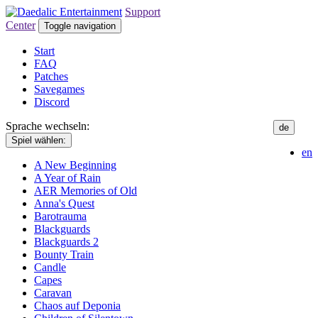
Support
Center
Toggle navigation
Start
FAQ
Patches
Savegames
Discord
Sprache wechseln:
de
Spiel wählen:
en
A New Beginning
A Year of Rain
AER Memories of Old
Anna's Quest
Barotrauma
Blackguards
Blackguards 2
Bounty Train
Candle
Capes
Caravan
Chaos auf Deponia