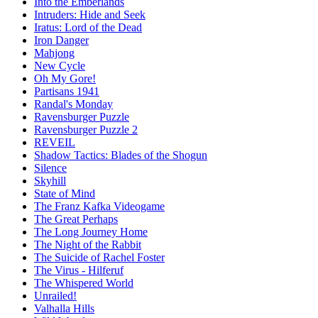
Into the Emberlands
Intruders: Hide and Seek
Iratus: Lord of the Dead
Iron Danger
Mahjong
New Cycle
Oh My Gore!
Partisans 1941
Randal's Monday
Ravensburger Puzzle
Ravensburger Puzzle 2
REVEIL
Shadow Tactics: Blades of the Shogun
Silence
Skyhill
State of Mind
The Franz Kafka Videogame
The Great Perhaps
The Long Journey Home
The Night of the Rabbit
The Suicide of Rachel Foster
The Virus - Hilferuf
The Whispered World
Unrailed!
Valhalla Hills