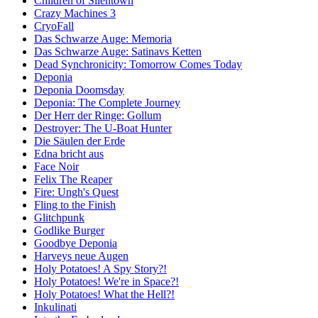
Children of Silentown
Crazy Machines 3
CryoFall
Das Schwarze Auge: Memoria
Das Schwarze Auge: Satinavs Ketten
Dead Synchronicity: Tomorrow Comes Today
Deponia
Deponia Doomsday
Deponia: The Complete Journey
Der Herr der Ringe: Gollum
Destroyer: The U-Boat Hunter
Die Säulen der Erde
Edna bricht aus
Face Noir
Felix The Reaper
Fire: Ungh's Quest
Fling to the Finish
Glitchpunk
Godlike Burger
Goodbye Deponia
Harveys neue Augen
Holy Potatoes! A Spy Story?!
Holy Potatoes! We're in Space?!
Holy Potatoes! What the Hell?!
Inkulinati