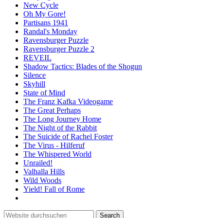
New Cycle
Oh My Gore!
Partisans 1941
Randal's Monday
Ravensburger Puzzle
Ravensburger Puzzle 2
REVEIL
Shadow Tactics: Blades of the Shogun
Silence
Skyhill
State of Mind
The Franz Kafka Videogame
The Great Perhaps
The Long Journey Home
The Night of the Rabbit
The Suicide of Rachel Foster
The Virus - Hilferuf
The Whispered World
Unrailed!
Valhalla Hills
Wild Woods
Yield! Fall of Rome