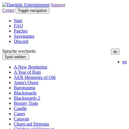
Support
Center
Toggle navigation
Start
FAQ
Patches
Savegames
Discord
Sprache wechseln:
de
Spiel wählen:
en
A New Beginning
A Year of Rain
AER Memories of Old
Anna's Quest
Barotrauma
Blackguards
Blackguards 2
Bounty Train
Candle
Capes
Caravan
Chaos auf Deponia