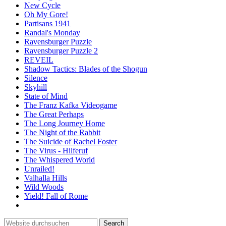
New Cycle
Oh My Gore!
Partisans 1941
Randal's Monday
Ravensburger Puzzle
Ravensburger Puzzle 2
REVEIL
Shadow Tactics: Blades of the Shogun
Silence
Skyhill
State of Mind
The Franz Kafka Videogame
The Great Perhaps
The Long Journey Home
The Night of the Rabbit
The Suicide of Rachel Foster
The Virus - Hilferuf
The Whispered World
Unrailed!
Valhalla Hills
Wild Woods
Yield! Fall of Rome