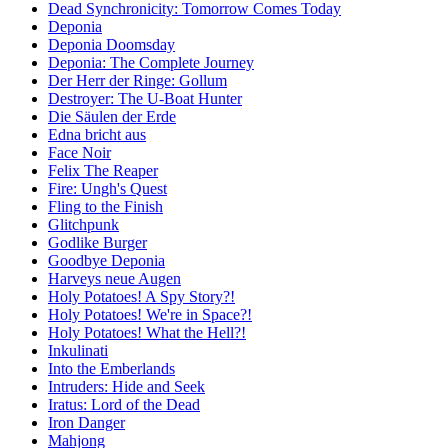
Dead Synchronicity: Tomorrow Comes Today
Deponia
Deponia Doomsday
Deponia: The Complete Journey
Der Herr der Ringe: Gollum
Destroyer: The U-Boat Hunter
Die Säulen der Erde
Edna bricht aus
Face Noir
Felix The Reaper
Fire: Ungh's Quest
Fling to the Finish
Glitchpunk
Godlike Burger
Goodbye Deponia
Harveys neue Augen
Holy Potatoes! A Spy Story?!
Holy Potatoes! We're in Space?!
Holy Potatoes! What the Hell?!
Inkulinati
Into the Emberlands
Intruders: Hide and Seek
Iratus: Lord of the Dead
Iron Danger
Mahjong