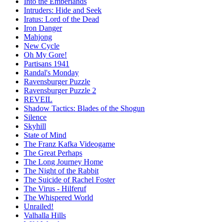
Into the Emberlands
Intruders: Hide and Seek
Iratus: Lord of the Dead
Iron Danger
Mahjong
New Cycle
Oh My Gore!
Partisans 1941
Randal's Monday
Ravensburger Puzzle
Ravensburger Puzzle 2
REVEIL
Shadow Tactics: Blades of the Shogun
Silence
Skyhill
State of Mind
The Franz Kafka Videogame
The Great Perhaps
The Long Journey Home
The Night of the Rabbit
The Suicide of Rachel Foster
The Virus - Hilferuf
The Whispered World
Unrailed!
Valhalla Hills