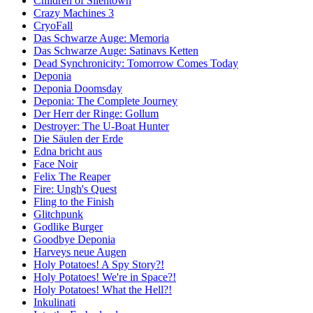
Children of Silentown
Crazy Machines 3
CryoFall
Das Schwarze Auge: Memoria
Das Schwarze Auge: Satinavs Ketten
Dead Synchronicity: Tomorrow Comes Today
Deponia
Deponia Doomsday
Deponia: The Complete Journey
Der Herr der Ringe: Gollum
Destroyer: The U-Boat Hunter
Die Säulen der Erde
Edna bricht aus
Face Noir
Felix The Reaper
Fire: Ungh's Quest
Fling to the Finish
Glitchpunk
Godlike Burger
Goodbye Deponia
Harveys neue Augen
Holy Potatoes! A Spy Story?!
Holy Potatoes! We're in Space?!
Holy Potatoes! What the Hell?!
Inkulinati