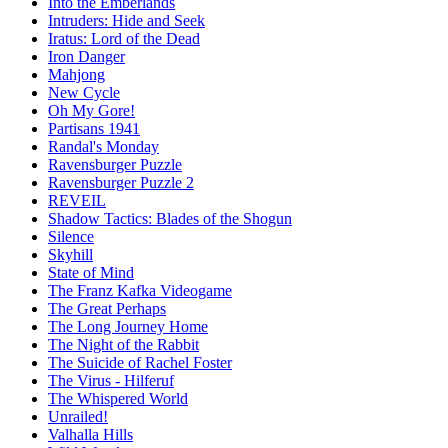
Into the Emberlands
Intruders: Hide and Seek
Iratus: Lord of the Dead
Iron Danger
Mahjong
New Cycle
Oh My Gore!
Partisans 1941
Randal's Monday
Ravensburger Puzzle
Ravensburger Puzzle 2
REVEIL
Shadow Tactics: Blades of the Shogun
Silence
Skyhill
State of Mind
The Franz Kafka Videogame
The Great Perhaps
The Long Journey Home
The Night of the Rabbit
The Suicide of Rachel Foster
The Virus - Hilferuf
The Whispered World
Unrailed!
Valhalla Hills