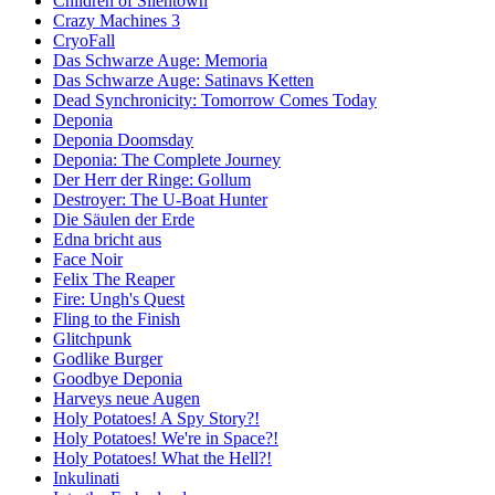
Children of Silentown
Crazy Machines 3
CryoFall
Das Schwarze Auge: Memoria
Das Schwarze Auge: Satinavs Ketten
Dead Synchronicity: Tomorrow Comes Today
Deponia
Deponia Doomsday
Deponia: The Complete Journey
Der Herr der Ringe: Gollum
Destroyer: The U-Boat Hunter
Die Säulen der Erde
Edna bricht aus
Face Noir
Felix The Reaper
Fire: Ungh's Quest
Fling to the Finish
Glitchpunk
Godlike Burger
Goodbye Deponia
Harveys neue Augen
Holy Potatoes! A Spy Story?!
Holy Potatoes! We're in Space?!
Holy Potatoes! What the Hell?!
Inkulinati