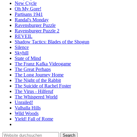
New Cycle
Oh My Gore!
Partisans 1941
Randal's Monday
Ravensburger Puzzle
Ravensburger Puzzle 2
REVEIL
Shadow Tactics: Blades of the Shogun
Silence
Skyhill
State of Mind
The Franz Kafka Videogame
The Great Perhaps
The Long Journey Home
The Night of the Rabbit
The Suicide of Rachel Foster
The Virus - Hilferuf
The Whispered World
Unrailed!
Valhalla Hills
Wild Woods
Yield! Fall of Rome