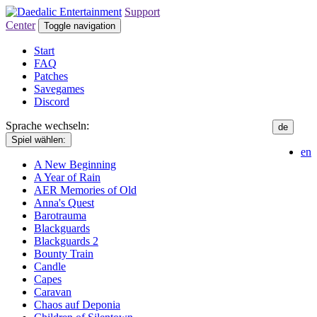
Support
Center
Toggle navigation
Start
FAQ
Patches
Savegames
Discord
Sprache wechseln:
de
Spiel wählen:
en
A New Beginning
A Year of Rain
AER Memories of Old
Anna's Quest
Barotrauma
Blackguards
Blackguards 2
Bounty Train
Candle
Capes
Caravan
Chaos auf Deponia